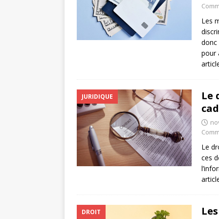
Comme
Les m
discr
donc 
pour 
artic
Le 
JURIDIQUE
cad
no
Comme
Le dr
ces d
l’inf
artic
Les
DROIT