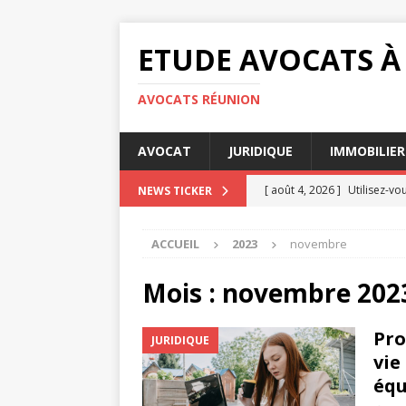
ETUDE AVOCATS À
AVOCATS RÉUNION
AVOCAT
JURIDIQUE
IMMOBILIER
[ août 4, 2026 ]
Utilisez-vo
NEWS TICKER
[ juillet 31, 2026 ]
Fournisse
ACCUEIL
2023
novembre
choix
ENTREPRISE
[ juillet 27, 2026 ]
Certifica
Mois :
novembre 202
[ juillet 23, 2026 ]
Fournisse
Pro
JURIDIQUE
l’environnement
JURIDI
vie
[ août 8, 2026 ]
Fournisseur
équ
ENTREPRISE