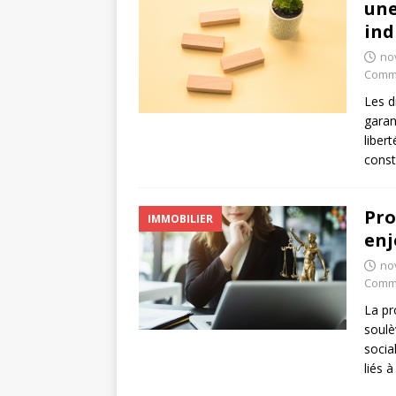
une
ind
no
Comme
Les d
garan
libert
const
Pro
IMMOBILIER
enj
no
Comme
La pr
soulè
socia
liés 