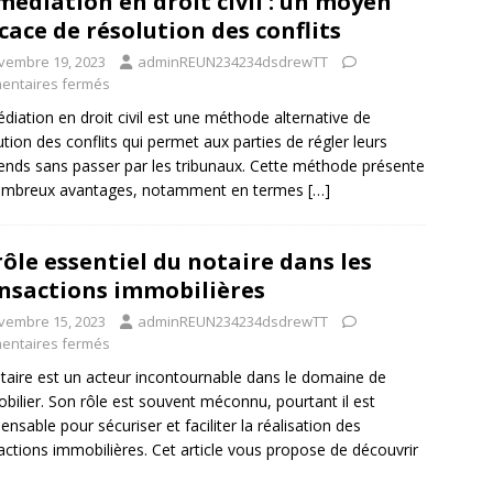
médiation en droit civil : un moyen
icace de résolution des conflits
vembre 19, 2023
adminREUN234234dsdrewTT
ntaires fermés
diation en droit civil est une méthode alternative de
ution des conflits qui permet aux parties de régler leurs
rends sans passer par les tribunaux. Cette méthode présente
ombreux avantages, notamment en termes
[…]
rôle essentiel du notaire dans les
nsactions immobilières
vembre 15, 2023
adminREUN234234dsdrewTT
ntaires fermés
taire est un acteur incontournable dans le domaine de
obilier. Son rôle est souvent méconnu, pourtant il est
pensable pour sécuriser et faciliter la réalisation des
actions immobilières. Cet article vous propose de découvrir