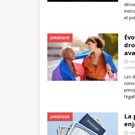
décisi
instr
et po
Évo
JURIDIQUE
dro
ava
no
Comme
Les d
notre
princi
l’éga
La 
JURIDIQUE
enj
no