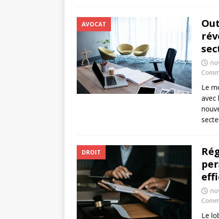
Out
AVOCAT
rév
sec
no
Comme
Le mo
avec 
nouve
secte
Rég
DROIT
per
eff
no
Comme
Le lo