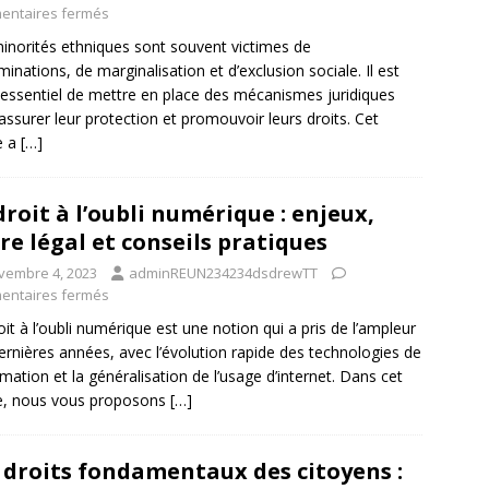
ntaires fermés
inorités ethniques sont souvent victimes de
iminations, de marginalisation et d’exclusion sociale. Il est
essentiel de mettre en place des mécanismes juridiques
assurer leur protection et promouvoir leurs droits. Cet
le a
[…]
droit à l’oubli numérique : enjeux,
re légal et conseils pratiques
vembre 4, 2023
adminREUN234234dsdrewTT
ntaires fermés
oit à l’oubli numérique est une notion qui a pris de l’ampleur
ernières années, avec l’évolution rapide des technologies de
ormation et la généralisation de l’usage d’internet. Dans cet
le, nous vous proposons
[…]
 droits fondamentaux des citoyens :