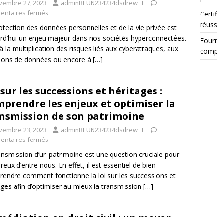
vembre 27, 2023
adminREUN234234dsdrewTT
ntaires fermés
Certi
réuss
otection des données personnelles et de la vie privée est
rd’hui un enjeu majeur dans nos sociétés hyperconnectées.
Fourn
à la multiplication des risques liés aux cyberattaques, aux
compr
tions de données ou encore à
[…]
 sur les successions et héritages :
prendre les enjeux et optimiser la
nsmission de son patrimoine
vembre 23, 2023
adminREUN234234dsdrewTT
ntaires fermés
ansmission d’un patrimoine est une question cruciale pour
eux d’entre nous. En effet, il est essentiel de bien
endre comment fonctionne la loi sur les successions et
ages afin d’optimiser au mieux la transmission
[…]