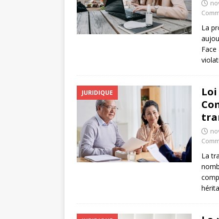
no
Comme
La pr
aujou
Face 
viola
Loi
JURIDIQUE
Com
tra
no
Comme
La tr
nombr
compr
hérit