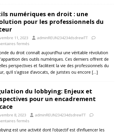
ils numériques en droit : une
olution pour les professionnels du
teur
vembre 11, 2023
adminREUN234234dsdrewTT
ntaires fermés
nde du droit connaît aujourd’hui une véritable révolution
l’apparition des outils numériques. Ces derniers offrent de
lles perspectives et facilitent la vie des professionnels du
ur, qu’il s’agisse d’avocats, de juristes ou encore
[…]
ulation du lobbying: Enjeux et
spectives pour un encadrement
icace
vembre 8, 2023
adminREUN234234dsdrewTT
ntaires fermés
bbying est une activité dont l’objectif est d’influencer les