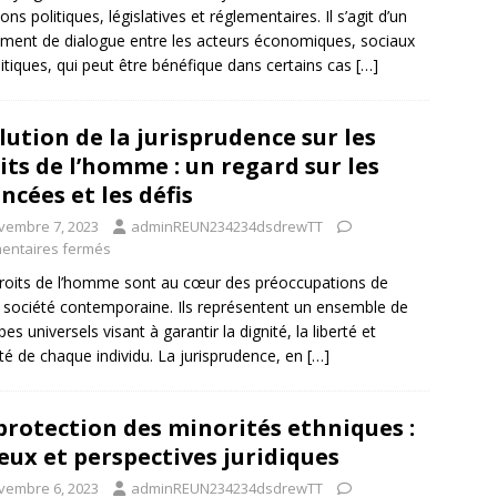
ons politiques, législatives et réglementaires. Il s’agit d’un
ument de dialogue entre les acteurs économiques, sociaux
litiques, qui peut être bénéfique dans certains cas
[…]
lution de la jurisprudence sur les
its de l’homme : un regard sur les
ncées et les défis
vembre 7, 2023
adminREUN234234dsdrewTT
ntaires fermés
roits de l’homme sont au cœur des préoccupations de
 société contemporaine. Ils représentent un ensemble de
pes universels visant à garantir la dignité, la liberté et
lité de chaque individu. La jurisprudence, en
[…]
protection des minorités ethniques :
eux et perspectives juridiques
vembre 6, 2023
adminREUN234234dsdrewTT