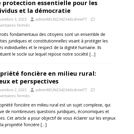
 protection essentielle pour les
ividus et la démocratie
vembre 3, 2023
adminREUN234234dsdrewTT
ntaires fermés
roits fondamentaux des citoyens sont un ensemble de
ties juridiques et constitutionnelles visant à protéger les
és individuelles et le respect de la dignité humaine. Ils
ituent le socle sur lequel repose notre société
[…]
priété foncière en milieu rural:
eux et perspectives
vembre 2, 2023
adminREUN234234dsdrewTT
ntaires fermés
opriété foncière en milieu rural est un sujet complexe, qui
ve de nombreuses questions juridiques, économiques et
les. Cet article a pour objectif de vous éclairer sur les enjeux
à la propriété foncière
[…]