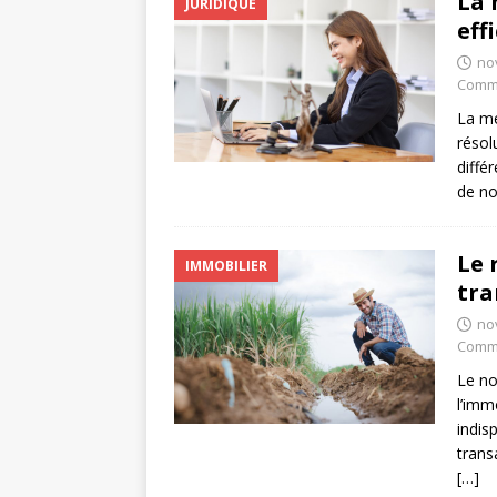
La 
JURIDIQUE
eff
no
Comme
La mé
résol
diffé
de n
Le 
IMMOBILIER
tra
no
Comme
Le no
l’imm
indis
trans
[…]