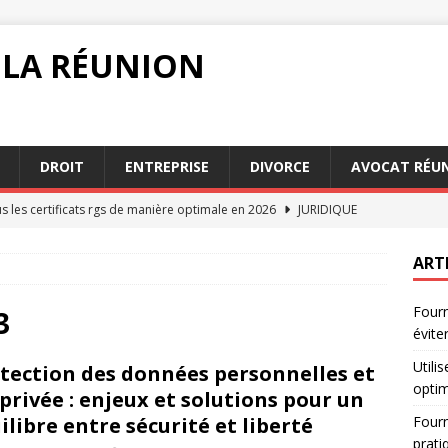
 LA RÉUNION
DROIT
ENTREPRISE
DIVORCE
AVOCAT RÉU
us les certificats rgs de manière optimale en 2026
JURIDIQUE
ur d’électricité le moins cher : le guide pratique pour faire le bon
ART
Fourn
ts rgs : 7 erreurs à éviter pour un usage réussi
DROIT
3
évite
ur d’électricité le moins cher : comprendre l’impact sur
Utili
tection des données personnelles et
QUE
opti
 privée : enjeux et solutions pour un
 d’électricité le moins cher : comment éviter les pièges communs
ilibre entre sécurité et liberté
Fourn
prati