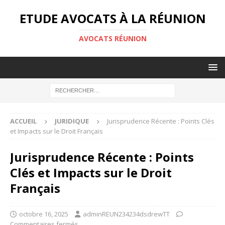
ETUDE AVOCATS À LA RÉUNION
AVOCATS RÉUNION
ACCUEIL
JURIDIQUE
Jurisprudence Récente : Points Clés
et Impacts sur le Droit Français
Jurisprudence Récente : Points
Clés et Impacts sur le Droit
Français
octobre 16, 2025
adminREUN234234dsdrewTT
Commentaires fermés